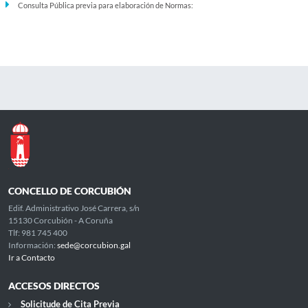
Consulta Pública previa para elaboración de Normas:
CONCELLO DE CORCUBIÓN
Edif. Administrativo José Carrera, s/n
15130 Corcubión - A Coruña
Tlf: 981 745 400
Información:
sede@corcubion.gal
Ir a Contacto
ACCESOS DIRECTOS
Solicitude de Cita Previa