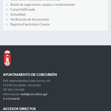
Buzón de sugerencias, quejas o reclamaciones
Canal AntiFraude
Actualidad
Verificación de documentos
Registro Electrónico Común
AYUNTAMIENTO DE CORCUBIÓN
Edif. Administrativo José Carrera, s/n
15130 Corcubión - A Coruña
Tlf: 981 745 400
Información:
sede@corcubion.gal
Ir a Contacto
ACCESOS DIRECTOS