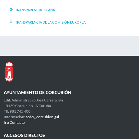
TRANSPARENCIA ESPAÑA
TRANSPARENCIA DE LA COMISIÓN EUROPEA
AYUNTAMIENTO DE CORCUBIÓN
Edif. Administrativo José Carrera, s/n
15130 Corcubión - A Coruña
Tlf: 981 745 400
Información:
sede@corcubion.gal
Ir a Contacto
ACCESOS DIRECTOS