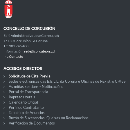
CONCELLO DE CORCUBIÓN
Edif. Administrativo José Carrera, s/n
15130 Corcubión - A Coruña
Tlf: 981 745 400
Información:
sede@corcubion.gal
Ir a Contacto
ACCESOS DIRECTOS
Solicitude de Cita Previa
Sedes electrónicas das E.E.L.L. da Coruña e Oficinas de Rexistro Cl@ve
As miñas xestións - Notificacións
Portal de Transparencia
Impresos xerais
Calendario Oficial
Perfil do Contratante
Taboleiro de Anuncios
Buzón de Suxerencias, Queixas ou Reclamacións
Verificación de Documentos